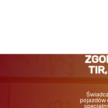
ZGORZELEC POMOC DRO
ZGO
TIR
Świadcz
pojazdów 
specjaln