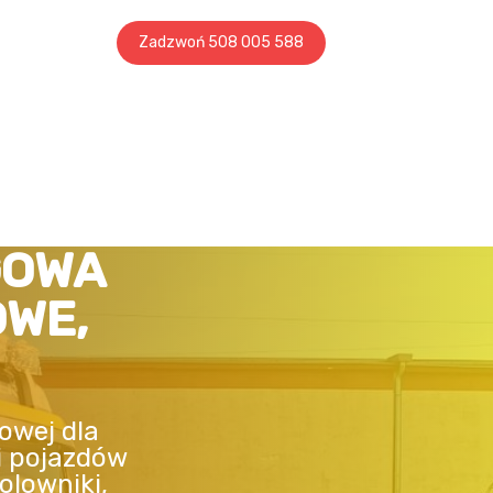
Zadzwoń 508 005 588
GOWA
OWE,
owej dla
i pojazdów
olowniki,