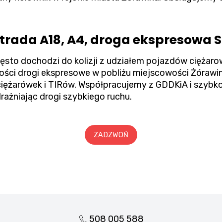
ada A18, A4, droga ekspresowa S
zęsto dochodzi do kolizji z udziałem pojazdów cięż
kości drogi ekspresowe w pobliżu miejscowości Żóraw
żarówek i TIRów. Współpracujemy z GDDKiA i szybko i
ażniając drogi szybkiego ruchu.
ZADZWOŃ
508 005 588