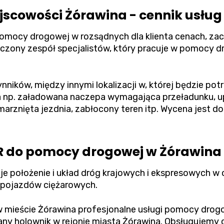
scowości Żórawina - cennik usług
pomocy drogowej w rozsądnych dla klienta cenach, z
ony zespół specjalistów, który pracuje w pomocy dr
ynników, między innymi lokalizacji w, której będzie p
 np. załadowana naczepa wymagająca przeładunku, u
rznięta jezdnia, zabłocony teren itp. Wycena jest d
R do pomocy drogowej w Żórawina 
e położenie i układ dróg krajowych i ekspresowych w o
 pojazdów ciężarowych.
mieście Żórawina profesjonalne usługi pomocy drogow
y holownik w rejonie miasta Żórawina. Obsługujemy 