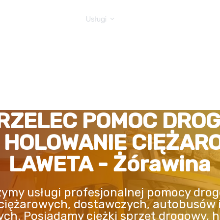
GOWA TIR
Usługi
RZELEC POMOC DRO
, HOLOWANIE CIĘŻAR
LAWETA - Żórawina
ymy usługi profesjonalnej pomocy drog
ciężarowych, dostawczych, autobusów 
ych. Posiadamy ciężki sprzęt drogowy, h