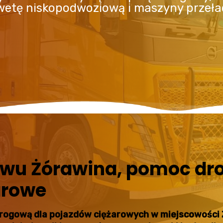
awetę niskopodwoziową i maszyny przeł
owu Żórawina, pomoc dro
arowe
drogową dla pojazdów ciężarowych w miejscowości 