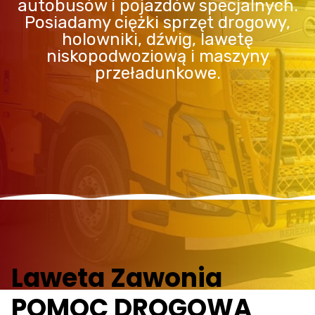
autobusów i pojazdów specjalnych.
Posiadamy ciężki sprzęt drogowy,
holowniki, dźwig, lawetę
niskopodwoziową i maszyny
przeładunkowe.
Laweta Zawonia
POMOC DROGOWA