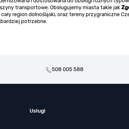
modernizowana i dostosowana do obsługi różnych typów
aszyny transportowe. Obsługujemy miasta takie jak
Zgo
i cały region dolnośląski, oraz tereny przygraniczne Cz
jbardziej potrzebne.
508 005 588
Usługi