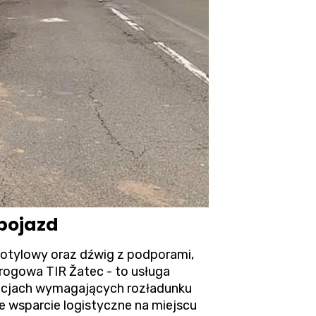
 pojazd
otylowy oraz dźwig z podporami,
rogowa TIR
Žatec - to usługa
uacjach wymagających rozładunku
 wsparcie logistyczne na miejscu