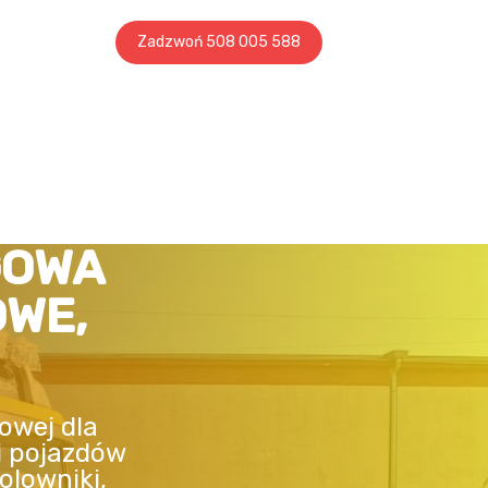
Zadzwoń 508 005 588
GOWA
OWE,
owej dla
i pojazdów
olowniki,