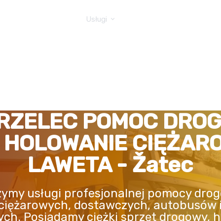
GOWA TIR
Usługi
RZELEC POMOC DRO
, HOLOWANIE CIĘŻAR
LAWETA - Žatec
ymy usługi profesjonalnej pomocy drog
ciężarowych, dostawczych, autobusów 
ych. Posiadamy ciężki sprzęt drogowy, h