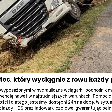
tec, który wyciągnie z rowu każdy
wyposażonymi w hydrauliczne wciągarki, podnośnik m
wencję nawet w najtrudniejszych warunkach.
Pomoc d
ści i dlatego jesteśmy dostępni 24h na dobę. W syt
ojazdy HDS oraz ładowarki czołowe, gwarantując pełne