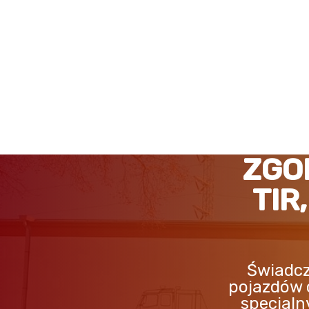
ZGORZELEC POMOC DRO
ZGO
TIR
Świadcz
pojazdów 
specjaln