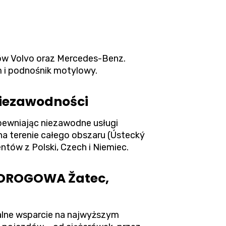
dów Volvo oraz Mercedes-Benz.
m i podnośnik motylowy.
niezawodności
ewniając niezawodne usługi
a terenie całego obszaru (Ústecký
entów z Polski, Czech i Niemiec.
 DROGOWA Žatec,
alne wsparcie na najwyższym