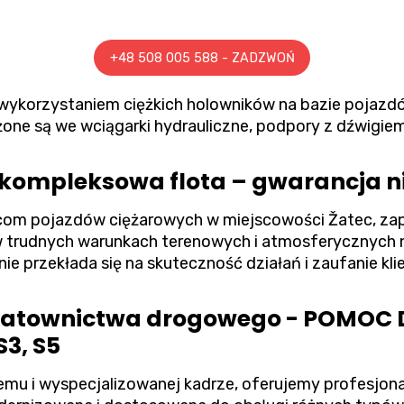
+48 508 005 588 - ZADZWOŃ
 wykorzystaniem ciężkich holowników na bazie pojaz
one są we wciągarki hydrauliczne, podpory z dźwigie
i kompleksowa flota – gwarancja 
om pojazdów ciężarowych w miejscowości Žatec, zap
trudnych warunkach terenowych i atmosferycznych n
ie przekłada się na skuteczność działań i zaufanie kli
 ratownictwa drogowego - POMOC
3, S5
emu i wyspecjalizowanej kadrze, oferujemy profesjon