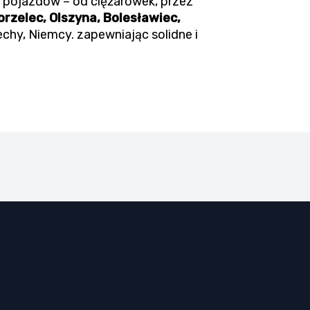
 pojazdów – od ciężarówek, przez
rzelec, Olszyna, Bolesławiec,
echy, Niemcy. zapewniając solidne i