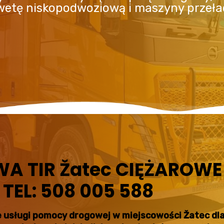
awetę niskopodwoziową i maszyny przeł
 TIR Žatec CIĘŻAROWE
 TEL: 508 005 588
 usługi pomocy drogowej w miejscowości Žatec dl