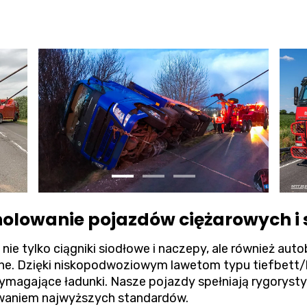
 holowanie pojazdów ciężarowych i
nie tylko ciągniki siodłowe i naczepy, ale również au
alne. Dzięki niskopodwoziowym lawetom typu tiefbett
magające ładunki. Nasze pojazdy spełniają rygoryst
owaniem najwyższych standardów.