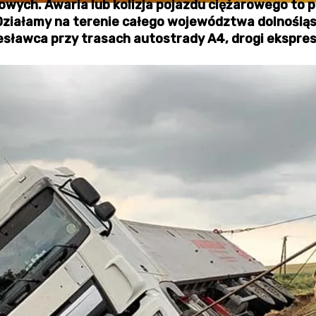
owych. Awaria lub kolizja pojazdu ciężarowego to
i. Działamy na terenie całego województwa dolnoślą
lesławca przy trasach autostrady A4, drogi ekspres