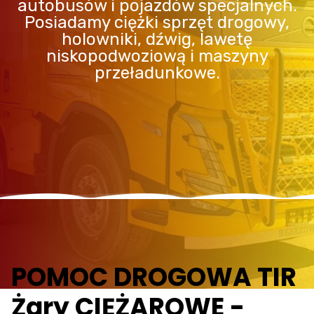
autobusów i pojazdów specjalnych.
Posiadamy ciężki sprzęt drogowy,
holowniki, dźwig, lawetę
niskopodwoziową i maszyny
przeładunkowe.
POMOC DROGOWA TIR
Żary CIĘŻAROWE -