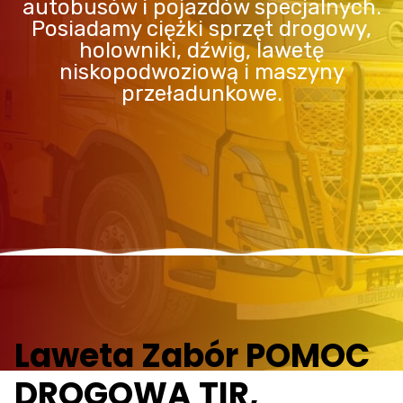
autobusów i pojazdów specjalnych.
Posiadamy ciężki sprzęt drogowy,
holowniki, dźwig, lawetę
niskopodwoziową i maszyny
przeładunkowe.
Laweta Zabór POMOC
DROGOWA TIR,