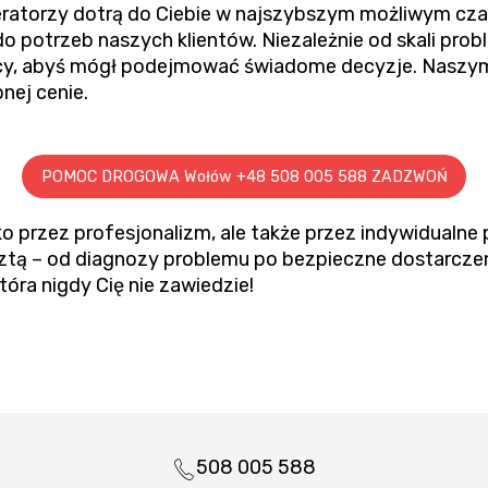
ratorzy dotrą do Ciebie w najszybszym możliwym czas
o potrzeb naszych klientów. Niezależnie od skali pro
cy, abyś mógł podejmować świadome decyzje. Naszym
nej cenie.
POMOC DROGOWA Wołów +48 508 005 588 ZADZWOŃ
o przez profesjonalizm, ale także przez indywidualne 
resztą – od diagnozy problemu po bezpieczne dostarc
óra nigdy Cię nie zawiedzie!
508 005 588