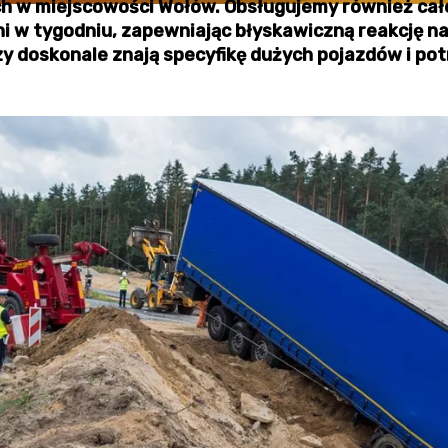
ch w miejscowości Wołów. Obsługujemy również cał
ni w tygodniu, zapewniając błyskawiczną reakcję na
zy doskonale znają specyfikę dużych pojazdów i pot