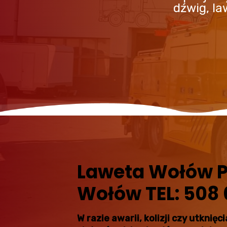
dźwig, l
Laweta Wołów 
Wołów TEL: 508
W razie awarii, kolizji czy utkni