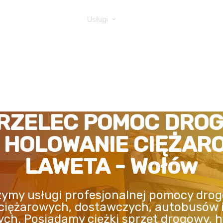
GOWA TIR
Usługi
RZELEC POMOC DRO
, HOLOWANIE CIĘŻAR
LAWETA - Wołów
ymy usługi profesjonalnej pomocy drog
ciężarowych, dostawczych, autobusów 
ych. Posiadamy ciężki sprzęt drogowy, h