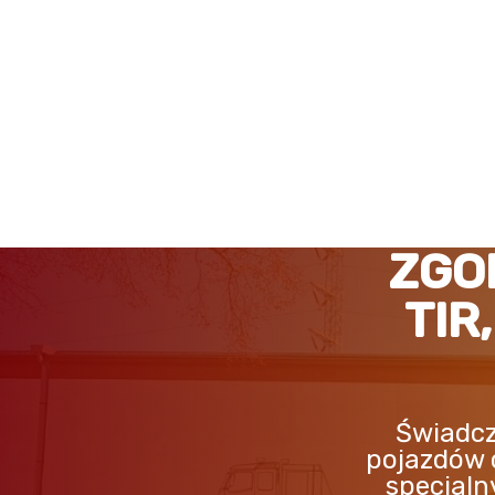
ZGORZELEC POMOC DRO
ZGO
TIR
Świadcz
pojazdów 
specjaln