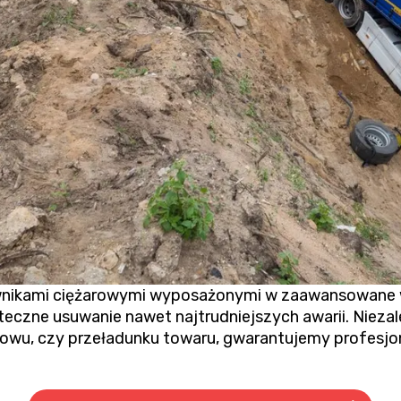
ikami ciężarowymi wyposażonymi w zaawansowane wci
teczne usuwanie nawet najtrudniejszych awarii. Niezal
rowu
, czy przeładunku towaru, gwarantujemy profesjona