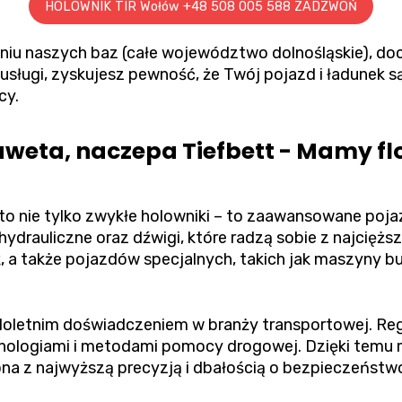
HOLOWNIK TIR Wołów +48 508 005 588 ZADZWOŃ
niu naszych baz (całe województwo dolnośląskie), do
usługi, zyskujesz pewność, że Twój pojazd i ładunek 
cy.
aweta, naczepa Tiefbett - Mamy f
to nie tylko zwykłe holowniki – to zaawansowane po
hydrauliczne oraz dźwigi, które radzą sobie z najciężs
, a także pojazdów specjalnych, takich jak maszyny b
ieloletnim doświadczeniem w branży transportowej. Reg
hnologiami i metodami pomocy drogowej. Dzięki tem
na z najwyższą precyzją i dbałością o bezpieczeństw