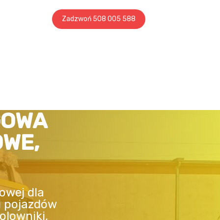
Zadzwoń 508 005 588
GOWA
OWE,
owej dla
i pojazdów
olowniki,