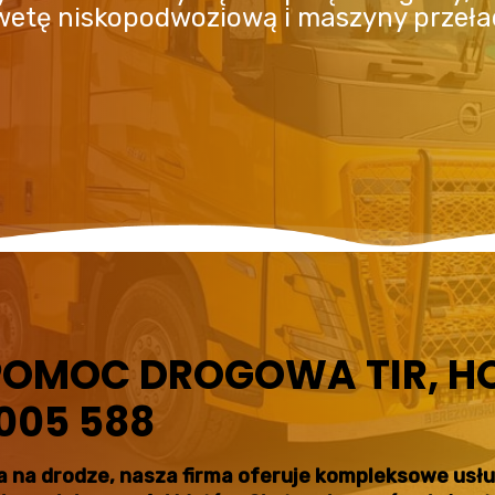
awetę niskopodwoziową i maszyny przeł
POMOC DROGOWA TIR, H
 005 588
ęcia na drodze, nasza firma oferuje kompleksowe us