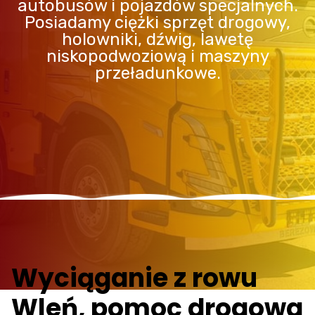
autobusów i pojazdów specjalnych.
Posiadamy ciężki sprzęt drogowy,
holowniki, dźwig, lawetę
niskopodwoziową i maszyny
przeładunkowe.
Wyciąganie z rowu
Wleń, pomoc drogowa