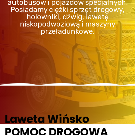
autobusów i pojazdów specjalnych.
Posiadamy ciężki sprzęt drogowy,
holowniki, dźwig, lawetę
niskopodwoziową i maszyny
przeładunkowe.
Laweta Wińsko
POMOC DROGOWA