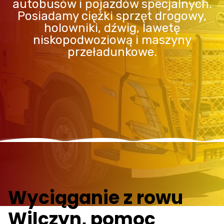
autobusów i pojazdów specjalnych.
Posiadamy ciężki sprzęt drogowy,
holowniki, dźwig, lawetę
niskopodwoziową i maszyny
przeładunkowe.
Wyciąganie z rowu
Wilczyn, pomoc