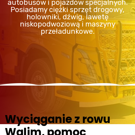
autobusów i pojazdów specjalnych.
Posiadamy ciężki sprzęt drogowy,
holowniki, dźwig, lawetę
niskopodwoziową i maszyny
przeładunkowe.
Wyciąganie z rowu
Walim, pomoc