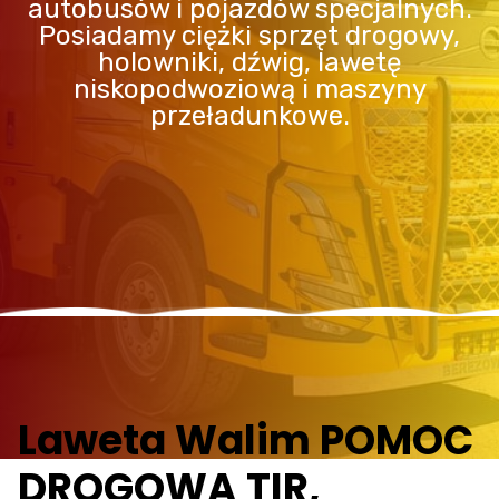
autobusów i pojazdów specjalnych.
Posiadamy ciężki sprzęt drogowy,
holowniki, dźwig, lawetę
niskopodwoziową i maszyny
przeładunkowe.
Laweta Walim POMOC
DROGOWA TIR,