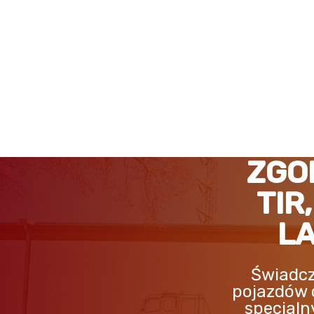
ZGORZELEC POMOC DRO
ZGO
TIR
LA
Świadcz
pojazdów 
specjaln