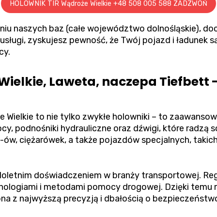
HOLOWNIK TIR Wądroże Wielkie +48 508 005 588 ZADZWOŃ
niu naszych baz (całe województwo dolnośląskie), do
usługi, zyskujesz pewność, że Twój pojazd i ładunek 
cy.
Wielkie, Laweta, naczepa Tiefbett
 Wielkie to nie tylko zwykłe holowniki – to zaawanso
, podnośniki hydrauliczne oraz dźwigi, które radzą so
-ów, ciężarówek, a także pojazdów specjalnych, taki
ieloletnim doświadczeniem w branży transportowej. Reg
hnologiami i metodami pomocy drogowej. Dzięki tem
na z najwyższą precyzją i dbałością o bezpieczeństw