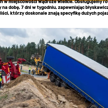
ch w miejscowości Wądroże Wielkie. Obsługujemy 
y na dobę, 7 dni w tygodniu, zapewniając błyskawic
iści, którzy doskonale znają specyfikę dużych poja