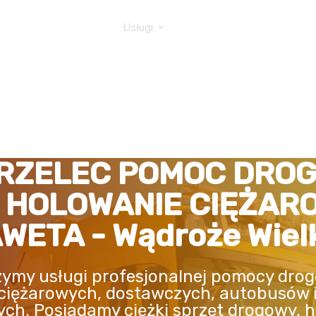
GOWA TIR
Usługi
RZELEC POMOC DRO
, HOLOWANIE CIĘŻAR
WETA - Wądroże Wiel
ymy usługi profesjonalnej pomocy drog
ciężarowych, dostawczych, autobusów 
ych. Posiadamy ciężki sprzęt drogowy, h