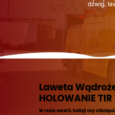
dźwig, l
Laweta Wądroż
HOLOWANIE TIR 
W razie awarii, kolizji czy utkni