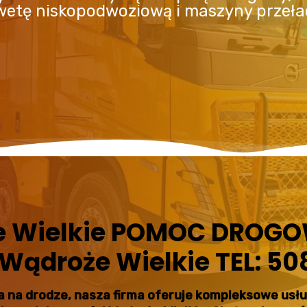
awetę niskopodwoziową i maszyny przeł
e Wielkie POMOC DROGO
Wądroże Wielkie TEL: 50
ęcia na drodze, nasza firma oferuje kompleksowe us