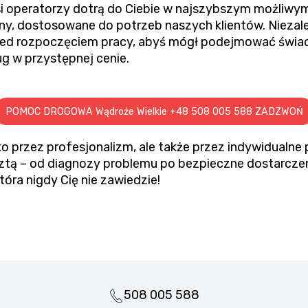
i operatorzy dotrą do Ciebie w najszybszym możliwym
ny, dostosowane do potrzeb naszych klientów. Niezale
zed rozpoczęciem pracy, abyś mógł podejmować świa
ug w przystępnej cenie.
POMOC DROGOWA Wądroże Wielkie +48 508 005 588 ZADZWOŃ
o przez profesjonalizm, ale także przez indywidualne 
resztą – od diagnozy problemu po bezpieczne dostarc
óra nigdy Cię nie zawiedzie!
508 005 588