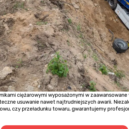
ikami ciężarowymi wyposażonymi w zaawansowane wci
teczne usuwanie nawet najtrudniejszych awarii. Niezal
rowu
, czy przeładunku towaru, gwarantujemy profesjona