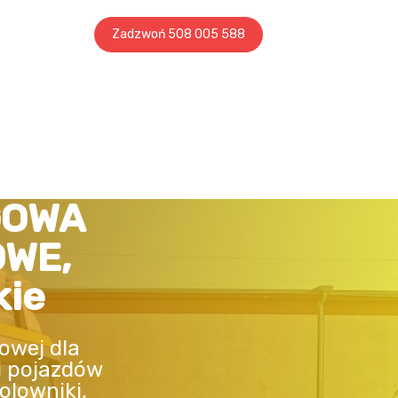
Zadzwoń 508 005 588
GOWA
OWE,
kie
owej dla
i pojazdów
olowniki,