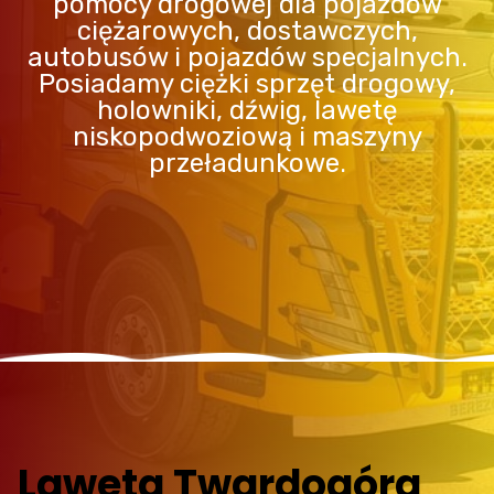
pomocy drogowej dla pojazdów
ciężarowych, dostawczych,
autobusów i pojazdów specjalnych.
Posiadamy ciężki sprzęt drogowy,
holowniki, dźwig, lawetę
niskopodwoziową i maszyny
przeładunkowe.
Laweta Twardogóra