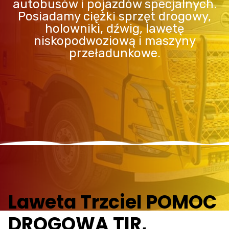
autobusów i pojazdów specjalnych.
Posiadamy ciężki sprzęt drogowy,
holowniki, dźwig, lawetę
niskopodwoziową i maszyny
przeładunkowe.
Laweta Trzciel POMOC
DROGOWA TIR,