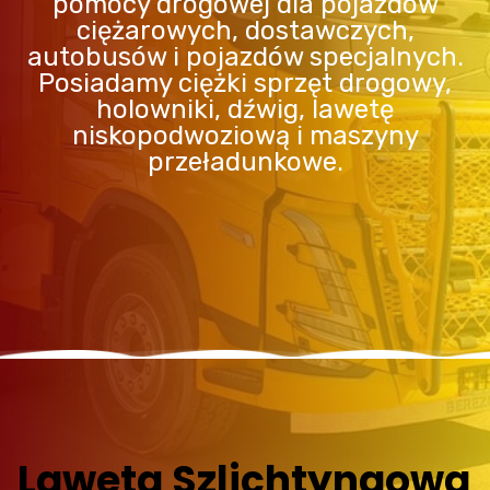
pomocy drogowej dla pojazdów
ciężarowych, dostawczych,
autobusów i pojazdów specjalnych.
Posiadamy ciężki sprzęt drogowy,
holowniki, dźwig, lawetę
niskopodwoziową i maszyny
przeładunkowe.
Laweta Szlichtyngowa