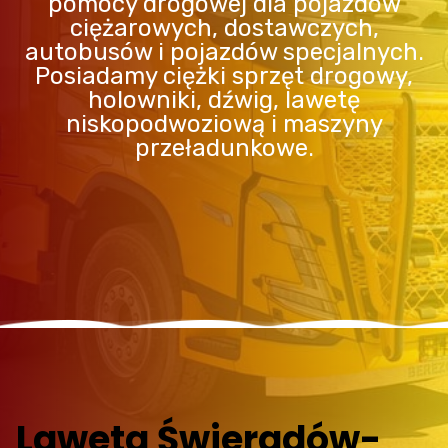
pomocy drogowej dla pojazdów
ciężarowych, dostawczych,
autobusów i pojazdów specjalnych.
Posiadamy ciężki sprzęt drogowy,
holowniki, dźwig, lawetę
niskopodwoziową i maszyny
przeładunkowe.
Laweta Świeradów-