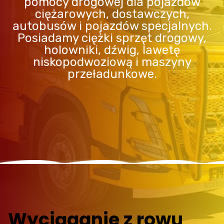
pomocy drogowej dla pojazdów
ciężarowych, dostawczych,
autobusów i pojazdów specjalnych.
Posiadamy ciężki sprzęt drogowy,
holowniki, dźwig, lawetę
niskopodwoziową i maszyny
przeładunkowe.
Wyciąganie z rowu