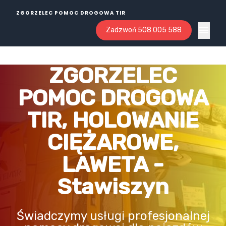
ZGORZELEC POMOC DROGOWA TIR
Zadzwoń 508 005 588
Open ma
ZGORZELEC
POMOC DROGOWA
TIR, HOLOWANIE
CIĘŻAROWE,
LAWETA -
Stawiszyn
Świadczymy usługi profesjonalnej