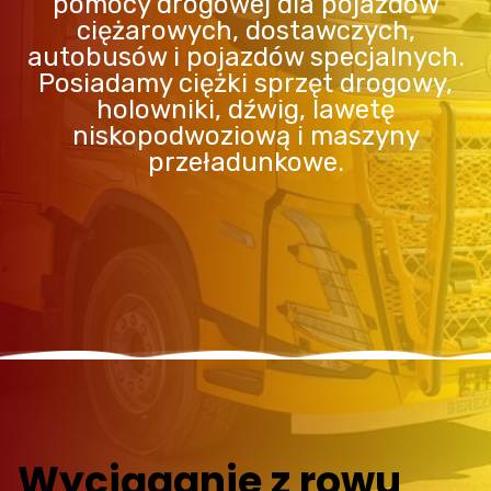
pomocy drogowej dla pojazdów
ciężarowych, dostawczych,
autobusów i pojazdów specjalnych.
Posiadamy ciężki sprzęt drogowy,
holowniki, dźwig, lawetę
niskopodwoziową i maszyny
przeładunkowe.
Wyciąganie z rowu