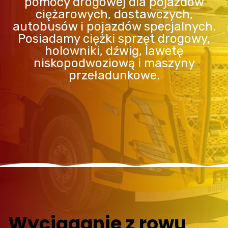
pomocy drogowej dla pojazdów
ciężarowych, dostawczych,
autobusów i pojazdów specjalnych.
Posiadamy ciężki sprzęt drogowy,
holowniki, dźwig, lawetę
niskopodwoziową i maszyny
przeładunkowe.
Wyciąganie z rowu