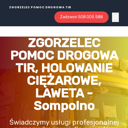
ZGORZELEC POMOC DROGOWA TIR
Zadzwoń 508 005 588
Open ma
ZGORZELEC
POMOC DROGOWA
TIR, HOLOWANIE
CIĘŻAROWE,
LAWETA -
Sompolno
Świadczymy usługi profesjonalnej