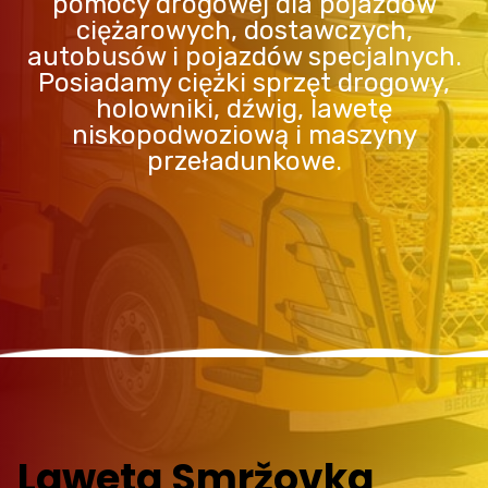
pomocy drogowej dla pojazdów
ciężarowych, dostawczych,
autobusów i pojazdów specjalnych.
Posiadamy ciężki sprzęt drogowy,
holowniki, dźwig, lawetę
niskopodwoziową i maszyny
przeładunkowe.
Laweta Smržovka