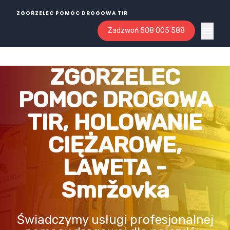
ZGORZELEC POMOC DROGOWA TIR
Zadzwoń 508 005 588
Open ma
ZGORZELEC
POMOC DROGOWA
TIR, HOLOWANIE
CIĘŻAROWE,
LAWETA -
Smržovka
Świadczymy usługi profesjonalnej