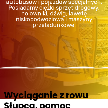
autobusów i pojazdów specjalnych.
Posiadamy ciężki sprzęt drogowy,
holowniki, dźwig, lawetę
niskopodwoziową i maszyny
przeładunkowe.
Wyciąganie z rowu
Słupca, pomoc