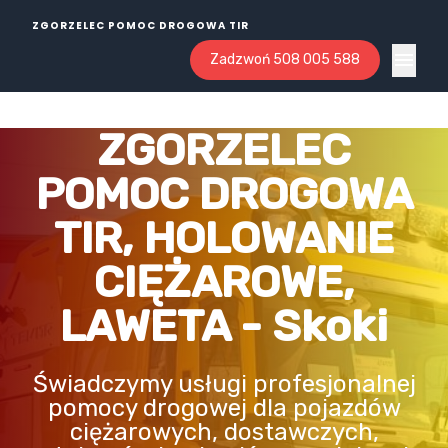
ZGORZELEC POMOC DROGOWA TIR
Zadzwoń 508 005 588
Open ma
ZGORZELEC
POMOC DROGOWA
TIR, HOLOWANIE
CIĘŻAROWE,
LAWETA - Skoki
Świadczymy usługi profesjonalnej
pomocy drogowej dla pojazdów
ciężarowych, dostawczych,