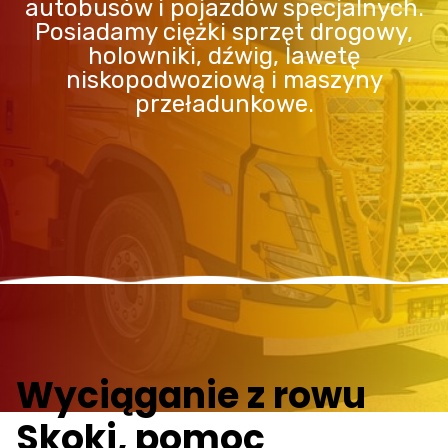
autobusów i pojazdów specjalnych.
Posiadamy ciężki sprzęt drogowy,
holowniki, dźwig, lawetę
niskopodwoziową i maszyny
przeładunkowe.
Wyciąganie z rowu
Skoki, pomoc