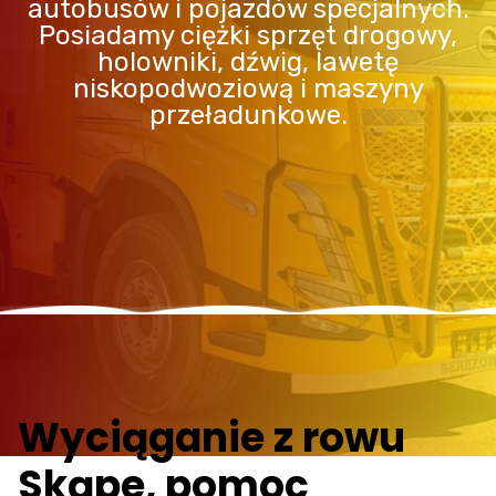
autobusów i pojazdów specjalnych.
Posiadamy ciężki sprzęt drogowy,
holowniki, dźwig, lawetę
niskopodwoziową i maszyny
przeładunkowe.
Wyciąganie z rowu
Skąpe, pomoc