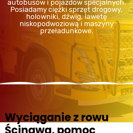
autobusów i pojazdów specjalnych.
Posiadamy ciężki sprzęt drogowy,
holowniki, dźwig, lawetę
niskopodwoziową i maszyny
przeładunkowe.
Wyciąganie z rowu
Ścinawa, pomoc