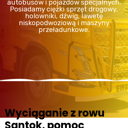
autobusów i pojazdów specjalnych.
Posiadamy ciężki sprzęt drogowy,
holowniki, dźwig, lawetę
niskopodwoziową i maszyny
przeładunkowe.
Wyciąganie z rowu
Santok, pomoc