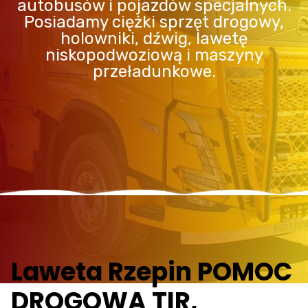
autobusów i pojazdów specjalnych.
Posiadamy ciężki sprzęt drogowy,
holowniki, dźwig, lawetę
niskopodwoziową i maszyny
przeładunkowe.
Laweta Rzepin POMOC
DROGOWA TIR,