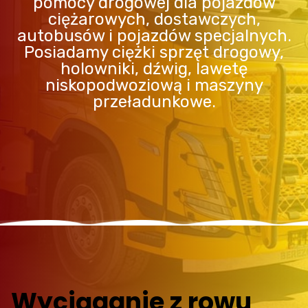
pomocy drogowej dla pojazdów
ciężarowych, dostawczych,
autobusów i pojazdów specjalnych.
Posiadamy ciężki sprzęt drogowy,
holowniki, dźwig, lawetę
niskopodwoziową i maszyny
przeładunkowe.
Wyciąganie z rowu