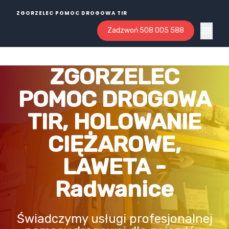
ZGORZELEC POMOC DROGOWA TIR
Zadzwoń 508 005 588
Open ma
ZGORZELEC
POMOC DROGOWA
TIR, HOLOWANIE
CIĘŻAROWE,
LAWETA -
Radwanice
Świadczymy usługi profesjonalnej