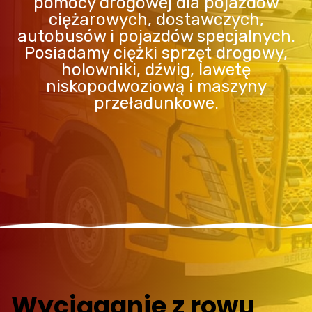
pomocy drogowej dla pojazdów
ciężarowych, dostawczych,
autobusów i pojazdów specjalnych.
Posiadamy ciężki sprzęt drogowy,
holowniki, dźwig, lawetę
niskopodwoziową i maszyny
przeładunkowe.
Wyciąganie z rowu