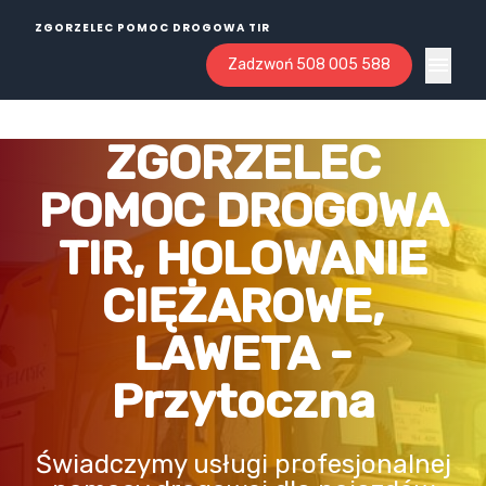
ZGORZELEC POMOC DROGOWA TIR
Zadzwoń 508 005 588
Open ma
ZGORZELEC
POMOC DROGOWA
TIR, HOLOWANIE
CIĘŻAROWE,
LAWETA -
Przytoczna
Świadczymy usługi profesjonalnej