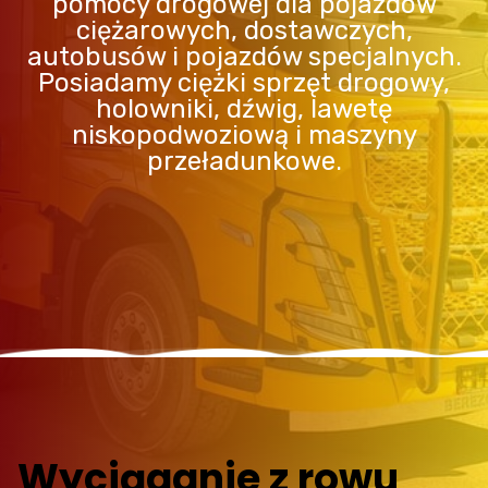
pomocy drogowej dla pojazdów
ciężarowych, dostawczych,
autobusów i pojazdów specjalnych.
Posiadamy ciężki sprzęt drogowy,
holowniki, dźwig, lawetę
niskopodwoziową i maszyny
przeładunkowe.
Wyciąganie z rowu