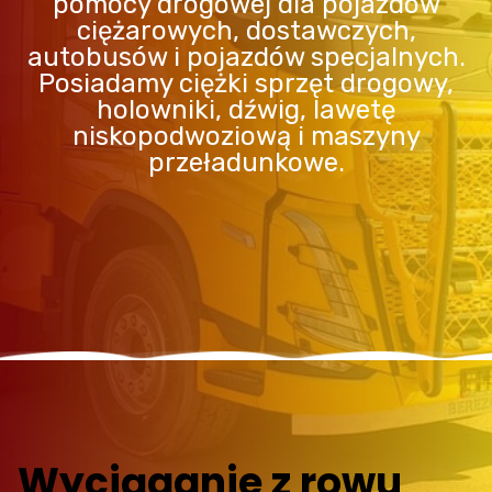
pomocy drogowej dla pojazdów
ciężarowych, dostawczych,
autobusów i pojazdów specjalnych.
Posiadamy ciężki sprzęt drogowy,
holowniki, dźwig, lawetę
niskopodwoziową i maszyny
przeładunkowe.
Wyciąganie z rowu