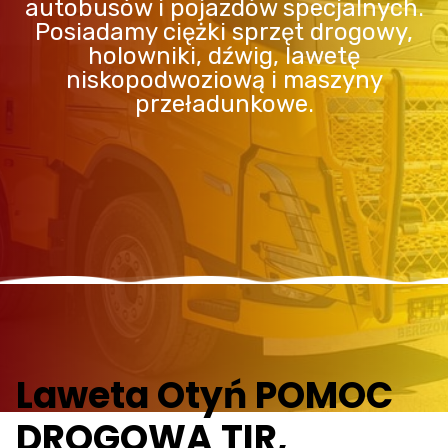
autobusów i pojazdów specjalnych.
Posiadamy ciężki sprzęt drogowy,
holowniki, dźwig, lawetę
niskopodwoziową i maszyny
przeładunkowe.
Laweta Otyń POMOC
DROGOWA TIR,