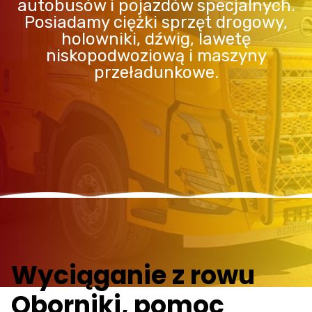
autobusów i pojazdów specjalnych.
Posiadamy ciężki sprzęt drogowy,
holowniki, dźwig, lawetę
niskopodwoziową i maszyny
przeładunkowe.
Wyciąganie z rowu
Oborniki, pomoc