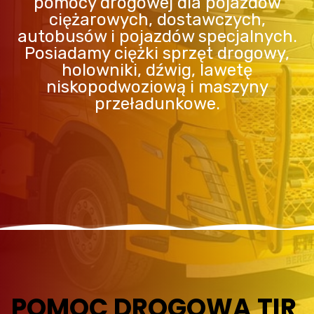
pomocy drogowej dla pojazdów
ciężarowych, dostawczych,
autobusów i pojazdów specjalnych.
Posiadamy ciężki sprzęt drogowy,
holowniki, dźwig, lawetę
niskopodwoziową i maszyny
przeładunkowe.
POMOC DROGOWA TIR