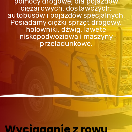
pomocy drogowej dla pojazdów
ciężarowych, dostawczych,
autobusów i pojazdów specjalnych.
Posiadamy ciężki sprzęt drogowy,
holowniki, dźwig, lawetę
niskopodwoziową i maszyny
przeładunkowe.
Wyciąganie z rowu