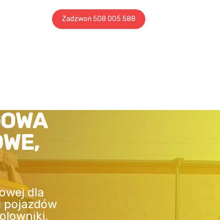
Zadzwoń 508 005 588
GOWA
OWE,
owej dla
i pojazdów
olowniki,