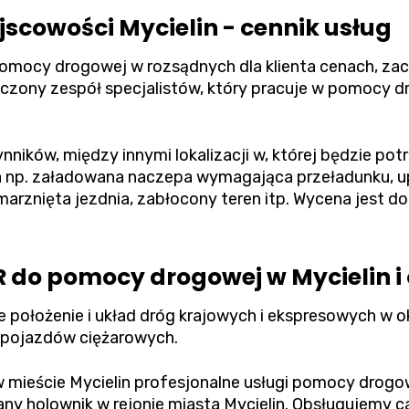
cowości Mycielin - cennik usług
pomocy drogowej w rozsądnych dla klienta cenach, z
ony zespół specjalistów, który pracuje w pomocy dr
ynników, między innymi lokalizacji w, której będzie p
 np. załadowana naczepa wymagająca przeładunku, u
rznięta jezdnia, zabłocony teren itp. Wycena jest d
R do pomocy drogowej w Mycielin i
e położenie i układ dróg krajowych i ekspresowych w o
 pojazdów ciężarowych.
mieście Mycielin profesjonalne usługi pomocy drogowe
y holownik w rejonie miasta Mycielin. Obsługujemy c