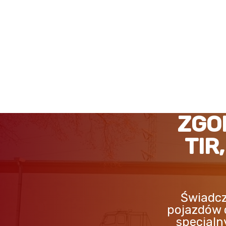
ZGORZELEC POMOC DRO
ZGO
TIR
Świadcz
pojazdów 
specjaln