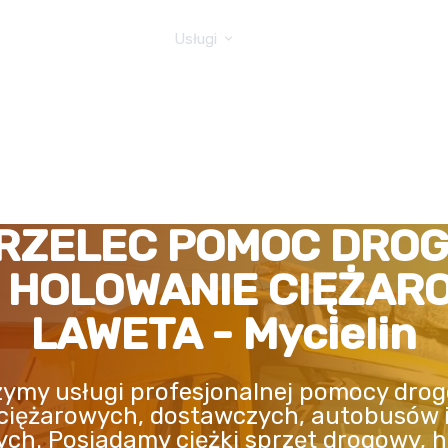
GOWA TIR
Usługi
RZELEC POMOC DRO
, HOLOWANIE CIĘŻAR
LAWETA - Mycielin
ymy usługi profesjonalnej pomocy drog
ciężarowych, dostawczych, autobusów 
ych. Posiadamy ciężki sprzęt drogowy, h