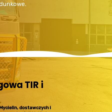
adunkowe.
owa TIR i
ycielin, dostawczych i