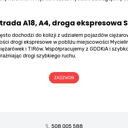
ada A18, A4, droga ekspresowa S
zęsto dochodzi do kolizji z udziałem pojazdów cięż
kości drogi ekspresowe w pobliżu miejscowości Myciel
żarówek i TIRów. Współpracujemy z GDDKiA i szybko i
ażniając drogi szybkiego ruchu.
ZADZWOŃ
508 005 588