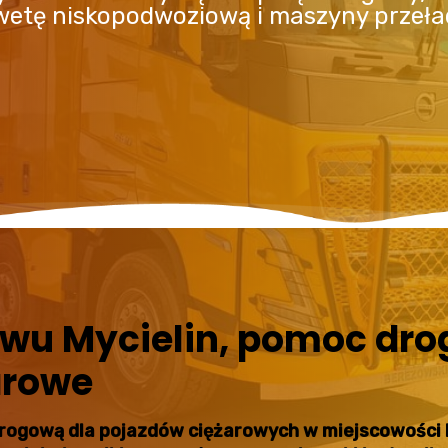
awetę niskopodwoziową i maszyny przeł
wu Mycielin, pomoc drog
arowe
drogową dla pojazdów ciężarowych w miejscowości M