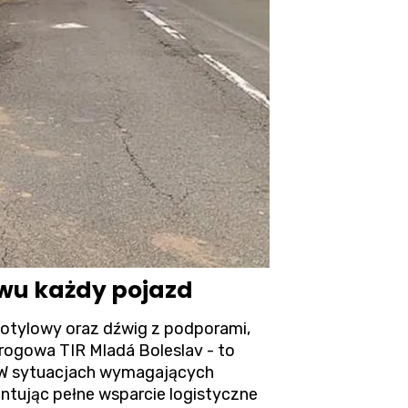
owu każdy pojazd
otylowy oraz dźwig z podporami,
rogowa TIR
Mladá Boleslav - to
. W sytuacjach wymagających
ntując pełne wsparcie logistyczne