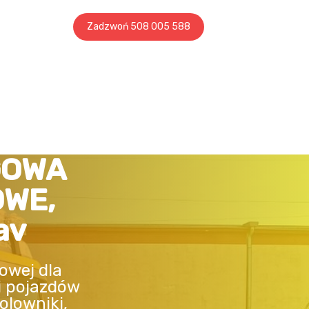
Zadzwoń 508 005 588
GOWA
OWE,
av
owej dla
i pojazdów
olowniki,