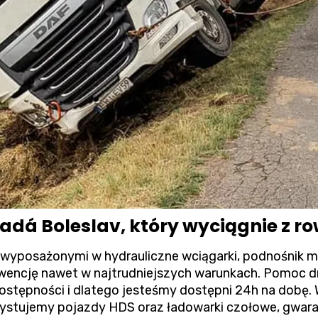
adá Boleslav, który wyciągnie z r
wyposażonymi w hydrauliczne wciągarki, podnośnik m
wencję nawet w najtrudniejszych warunkach.
Pomoc d
ostępności i dlatego jesteśmy dostępni 24h na dobę
zystujemy pojazdy HDS oraz ładowarki czołowe, gwara