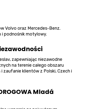
dów Volvo oraz Mercedes-Benz.
m i podnośnik motylowy.
niezawodności
slav, zapewniając niezawodne
nych na terenie całego obszaru
 zaufanie klientów z Polski, Czech i
C DROGOWA Mladá