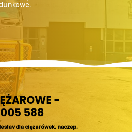
adunkowe.
IĘŻAROWE -
 005 588
eslav dla ciężarówek, naczep,