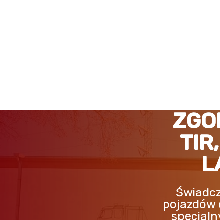
ZGORZELEC POMOC DRO
ZGO
TIR
L
Świadcz
pojazdów 
specjaln