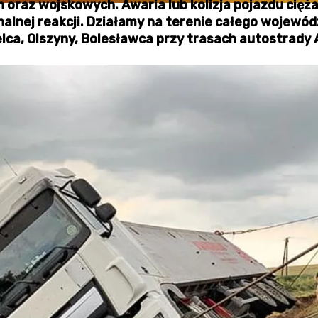
 oraz wojskowych. Awaria lub kolizja pojazdu cię
nalnej reakcji. Działamy na terenie całego wojewó
lca, Olszyny, Bolesławca przy trasach autostrady 