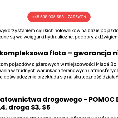
+48 508 005 588 - ZADZWOŃ
 wykorzystaniem ciężkich holowników na bazie pojaz
one są we wciągarki hydrauliczne, podpory z dźwigie
i kompleksowa flota – gwarancja 
om pojazdów ciężarowych w miejscowości Mladá Bole
ania w trudnych warunkach terenowych i atmosferycz
ie doświadczenie przekłada się na skuteczność działań i
 ratownictwa drogowego - POMO
4, droga S3, S5