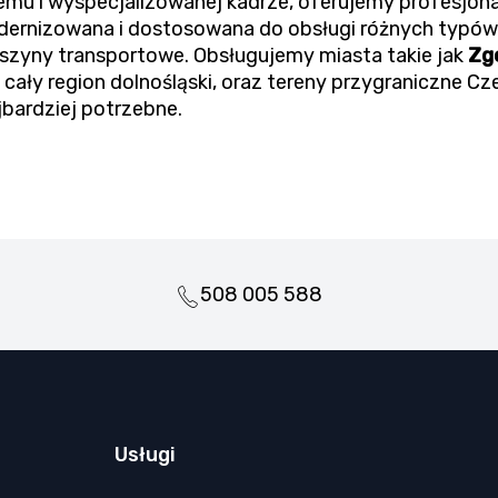
emu i wyspecjalizowanej kadrze, oferujemy profesjon
modernizowana i dostosowana do obsługi różnych typów
aszyny transportowe. Obsługujemy miasta takie jak
Zgo
i cały region dolnośląski, oraz tereny przygraniczne Cz
jbardziej potrzebne.
508 005 588
Usługi