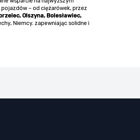
alne wsparcie na najwyższym
 pojazdów – od ciężarówek, przez
rzelec, Olszyna, Bolesławiec,
echy, Niemcy. zapewniając solidne i