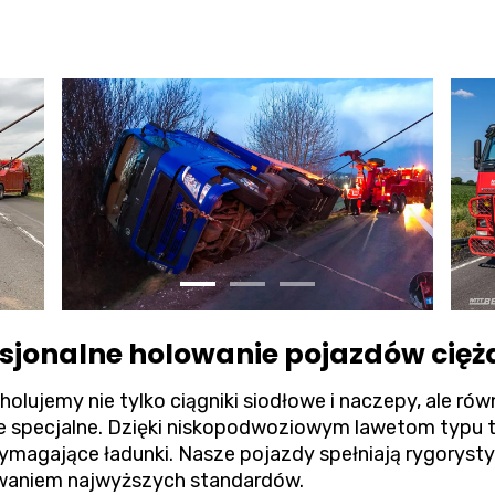
esjonalne holowanie pojazdów cięż
holujemy nie tylko ciągniki siodłowe i naczepy, ale r
je specjalne. Dzięki niskopodwoziowym lawetom typu 
magające ładunki. Nasze pojazdy spełniają rygoryst
owaniem najwyższych standardów.