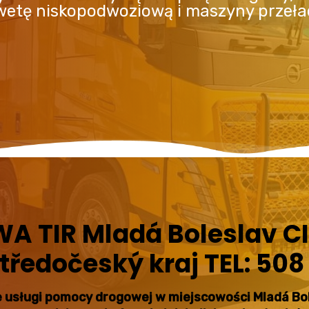
awetę niskopodwoziową i maszyny przeł
 TIR Mladá Boleslav C
ředočeský kraj TEL: 508
 usługi pomocy drogowej w miejscowości Mladá Bol