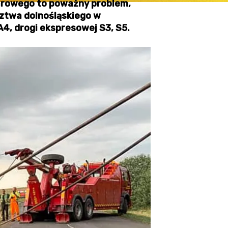
żarowego to poważny problem,
dztwa dolnośląskiego w
A4, drogi ekspresowej S3, S5.