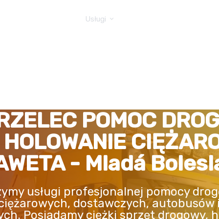
GOWA TIR
Usługi
RZELEC POMOC DRO
, HOLOWANIE CIĘŻAR
AWETA - Mladá Bolesl
ymy usługi profesjonalnej pomocy drog
ciężarowych, dostawczych, autobusów 
ych. Posiadamy ciężki sprzęt drogowy, h