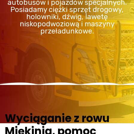
autobusów i pojazdów specjalnych.
Posiadamy ciężki sprzęt drogowy,
holowniki, dźwig, lawetę
niskopodwoziową i maszyny
przeładunkowe.
Wyciąganie z rowu
Miękinia, pomoc