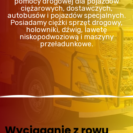
pomocy drogowej dla pojazdów
ciężarowych, dostawczych,
autobusów i pojazdów specjalnych.
Posiadamy ciężki sprzęt drogowy,
holowniki, dźwig, lawetę
niskopodwoziową i maszyny
przeładunkowe.
Wyciąganie z rowu