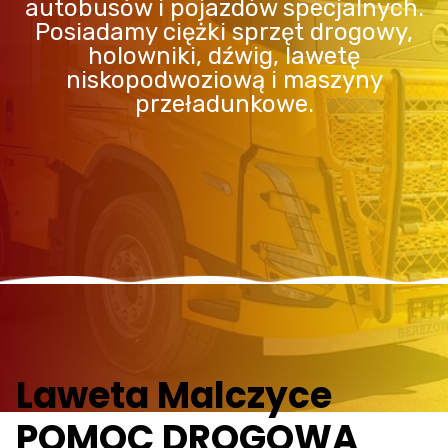
autobusów i pojazdów specjalnych.
Posiadamy ciężki sprzęt drogowy,
holowniki, dźwig, lawetę
niskopodwoziową i maszyny
przeładunkowe.
Laweta Malczyce
POMOC DROGOWA