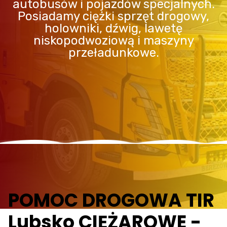
autobusów i pojazdów specjalnych.
Posiadamy ciężki sprzęt drogowy,
holowniki, dźwig, lawetę
niskopodwoziową i maszyny
przeładunkowe.
POMOC DROGOWA TIR
Lubsko CIĘŻAROWE -