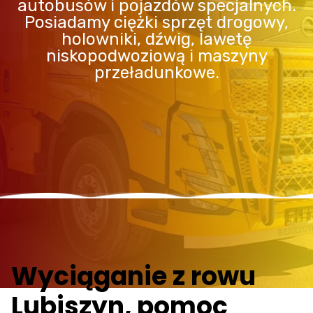
autobusów i pojazdów specjalnych.
Posiadamy ciężki sprzęt drogowy,
holowniki, dźwig, lawetę
niskopodwoziową i maszyny
przeładunkowe.
Wyciąganie z rowu
Lubiszyn, pomoc