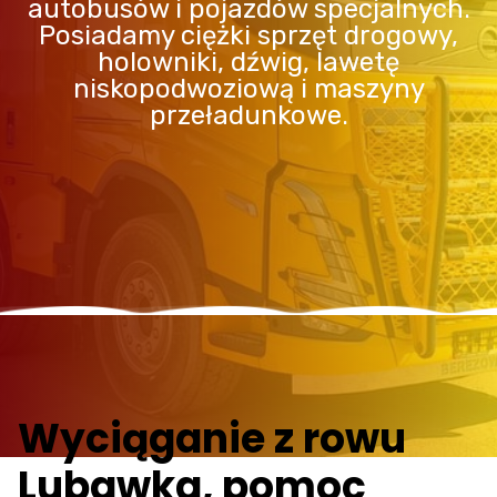
autobusów i pojazdów specjalnych.
Posiadamy ciężki sprzęt drogowy,
holowniki, dźwig, lawetę
niskopodwoziową i maszyny
przeładunkowe.
Wyciąganie z rowu
Lubawka, pomoc