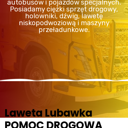
autobusów i pojazdów specjalnych.
Posiadamy ciężki sprzęt drogowy,
holowniki, dźwig, lawetę
niskopodwoziową i maszyny
przeładunkowe.
Laweta Lubawka
POMOC DROGOWA