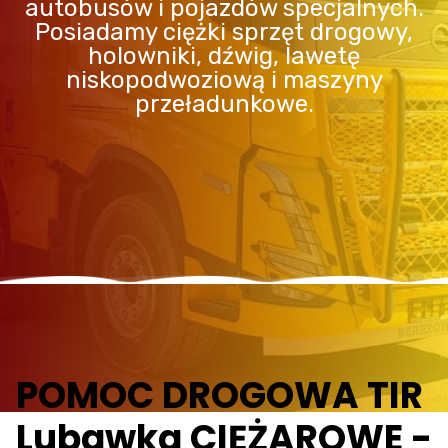
autobusów i pojazdów specjalnych.
Posiadamy ciężki sprzęt drogowy,
holowniki, dźwig, lawetę
niskopodwoziową i maszyny
przeładunkowe.
POMOC DROGOWA TIR
Lubawka CIĘŻAROWE -