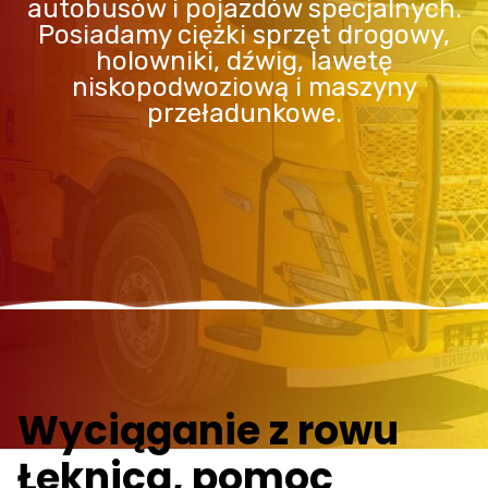
autobusów i pojazdów specjalnych.
Posiadamy ciężki sprzęt drogowy,
holowniki, dźwig, lawetę
niskopodwoziową i maszyny
przeładunkowe.
Wyciąganie z rowu
Łęknica, pomoc