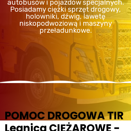
autobusów i pojazdów specjalnych.
Posiadamy ciężki sprzęt drogowy,
holowniki, dźwig, lawetę
niskopodwoziową i maszyny
przeładunkowe.
POMOC DROGOWA TIR
Legnica CIĘŻAROWE -