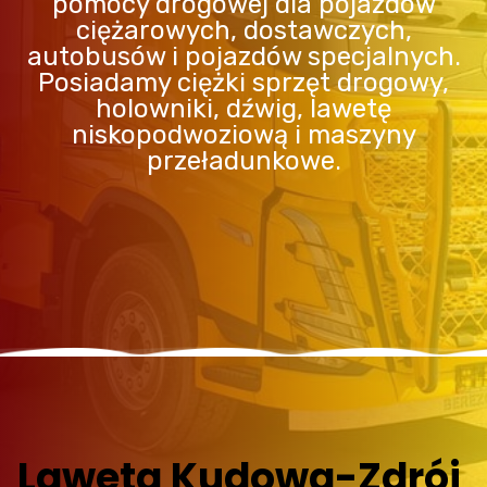
pomocy drogowej dla pojazdów
ciężarowych, dostawczych,
autobusów i pojazdów specjalnych.
Posiadamy ciężki sprzęt drogowy,
holowniki, dźwig, lawetę
niskopodwoziową i maszyny
przeładunkowe.
Laweta Kudowa-Zdrój