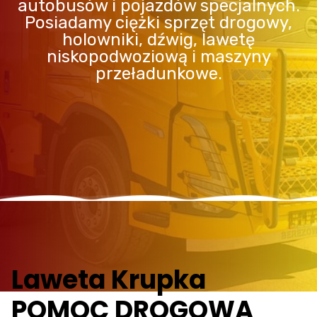
autobusów i pojazdów specjalnych.
Posiadamy ciężki sprzęt drogowy,
holowniki, dźwig, lawetę
niskopodwoziową i maszyny
przeładunkowe.
Laweta Krupka
POMOC DROGOWA