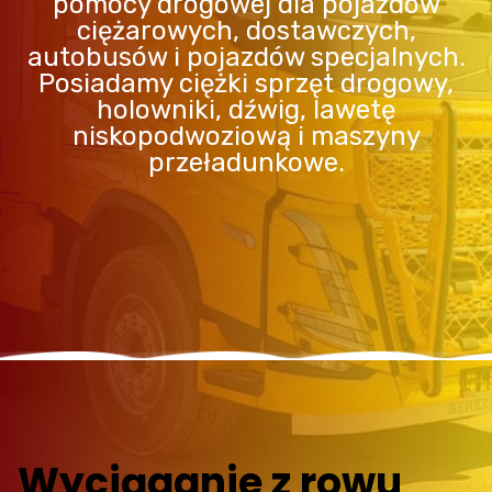
pomocy drogowej dla pojazdów
ciężarowych, dostawczych,
autobusów i pojazdów specjalnych.
Posiadamy ciężki sprzęt drogowy,
holowniki, dźwig, lawetę
niskopodwoziową i maszyny
przeładunkowe.
Wyciąganie z rowu