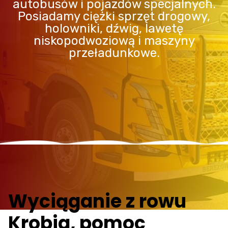
autobusów i pojazdów specjalnych.
Posiadamy ciężki sprzęt drogowy,
holowniki, dźwig, lawetę
niskopodwoziową i maszyny
przeładunkowe.
Wyciąganie z rowu
Krobia, pomoc